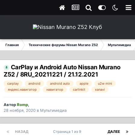
Главная
Технические форумы Nissan Murano Z52
Мультимедиа
CarPlay и Android Auto Nissan Murano
Z52 / 8RU_20211221 / 21.12.2021
carplay
android
android auto
apple
u2w mini
яндекс.навигатор
навигатор
carlinkit
xanavi
Автор
Romp
,
28 ноября, 2020
в
Мультимедиа
НАЗАД
Страница 1 из 9
ДАЛЕЕ