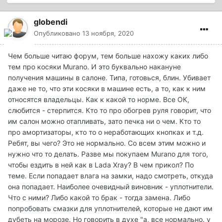
globendi
Опубликовано
13 ноября, 2020
Чем больше читаю форум, тем больше нахожу каких либо
тем про косяки Murano. И это буквально накануне
получения машины в салоне. Типа, готовься, блин. Убивает
даже не то, что эти косяки в машине есть, а то, как к ним
относятся владельцы. Как к какой то норме. Все ОК,
слюбится - стерпится. Кто то про обогрев руля говорит, что
им салон можно отапливать, зато печка ни о чем. Кто то
про амортизаторы, кто то о неработающих кнопках и т.д.
Ребят, вы чего? Это не нормально. Со всем этим можно и
нужно что то делать. Разве мы покупаем Murano для того,
чтобы ездить в ней как в Lada Xray? В чем прикол? По
теме. Если попадает влага на замки, надо смотреть, откуда
она попадает. Наиболее очевидный виновник - уплотнители.
Что с ними? Либо какой то брак - тогда замена. Либо
попробовать смазки для уплотнителей, которые не дают им
дубеть на морозе. Но говорить в духе "а, все нормально. у